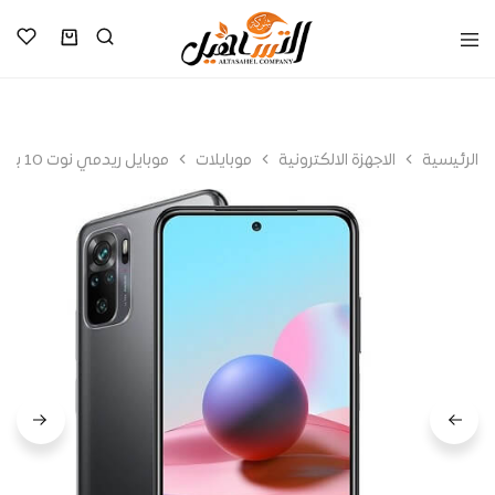
الرئيسية
الاجهزة الالكترونية
موبايلات
موبايل ريدمي نوت 10 بشريحتين اتصال – شاشة 6.43 بوصة، 64 جيجابايت، 4 جيجابايت رام، شبكة الجيل الرابع ال تي اي – رمادي اونيكس