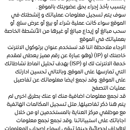
يتسبب بأخذ إجراء بحق عضويتك بالموقع .
سوف يتم تسجيل معلومات عملياتك و إنشطتك في
الموقع سواء كانت عملية شراء أو بيع أو عرض سلع، أو
سحب مبالغ أو إيداع مبالغ أو غيرها من الأنشطة الخاصة
بعملياتك في الموقع
الرجاء ملاحظة اننا قد نستخدم عنوان برتوكول الانترنت
خاصتك او (IP) (وهو عبارة عن رقم مميز يعطى لمقدم
خدمة الانترنت لك او (ISP) بهدف تحليل انماط نشاطاتك
التي تمارسها على الموقع, وبالتالي تحسين ادارتك
على الموقع. وقد نجمع ايضا معلوماتك عن تفاصيل
عمليات التصفح
قد نجمع معلومات اضافية منك او عنك بطرق اخرى لم
يتم هنا ذكر تفاصيلها, مثل تسجيل المكالمات الهاتفية
مع موظفي مركز العناية بالمستخدمين او من خلال
اجاباتك على استبياناتنا .وقد نجمع نجمع معلومات
لاهداف احصائية حينها تبقى اسماء اصحاب المعلومات