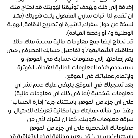
إضافة إلى ذلك وبهدف توثيقنا لهويتك قد نحتاج منك
ان تقدم لنا اثبات ساري المفعول يثبت هويتك (مثلا
نسخة عن جواز سفرك, تاشيرة او تصريح الاقامة, الهوية
الوطنية و/ أو رخصة القيادة).
قد نحتاج ايضا جمع معلومات مالية محددة منك, مثلا
بطاقتك الائتمانيةو/أو تفاصيل حسابك المصرفي حتى
يتم إضافتها إلى معلومات حسابك في الموقع، و
ستسخدم هذه المعلومات المالية لاهداف الفوترة
ولإتمام عملياتك في الموقع .
بعد تسجيلك في الموقع, ينبغى عليك عدم نشر اي
معلومات شخصية (بما في ذلك اي معلومات مالية)
على اي جزء من الموقع, باستثناء جزء” إدارة الحساب”
وهذا من شأنه حمايتك من امكانية تعرضك للاحتيال او
سرقة معلومات هويتك. كما ان نشرك لأي من
معلوماتك الشخصية على اي جزء من الموقع
باستثناء”حسابي” قد يعتبر مخالفة لهذه الإتفاقية قد