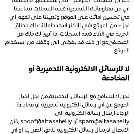
كما ان السجلات” الكوكيز” التي نستخدمها لا تكشف
اي من معلوماتك الشخصية.هذه السجلات تساعدنا
في تحسين ادائك على الموقع وتعيننا على تفهم اي
اجزاء من الموقع هي الاكثر استخداما,انت لك مطلق
الحرية في الغاء هذه السجلات اذا أتيح لك ذلك من
المتصفح,مع ان ذلك قد يفضي الى وقفك من استخدام
الموقع.
لا للرسائل الالكترونية التدميرية أو
المخادعة
نحن لا نتسامح مع الرسائل التدميرية,من اجل اخبار
الموقع عن اي رسائل الكترونية تدميرية او مخادعة,
الرجاء ارسال رسالة الكترونية الى
spam@altasahel.ly أو spoof@altasahel.ly ,فان
الاتصال لارسال رسائل الكترونية تلحق الضرر بنا او اي