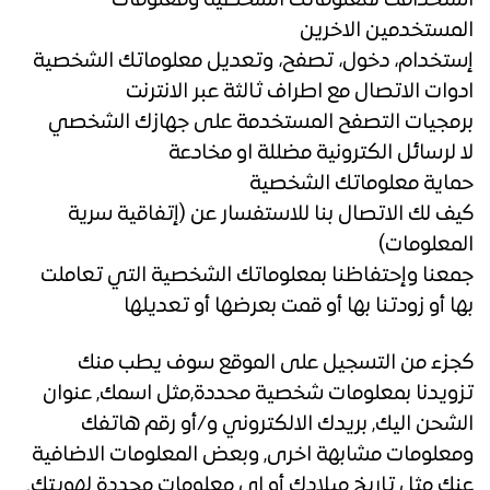
استخدامك لمعلوماتك الشخصية ومعلومات
المستخدمين الاخرين
إستخدام، دخول، تصفح، وتعديل معلوماتك الشخصية
ادوات الاتصال مع اطراف ثالثة عبر الانترنت
برمجيات التصفح المستخدمة على جهازك الشخصي
لا لرسائل الكترونية مضللة او مخادعة
حماية معلوماتك الشخصية
كيف لك الاتصال بنا للاستفسار عن (إتفاقية سرية
المعلومات)
جمعنا وإحتفاظنا بمعلوماتك الشخصية التي تعاملت
بها أو زودتنا بها أو قمت بعرضها أو تعديلها
كجزء من التسجيل على الموقع سوف يطب منك
تزويدنا بمعلومات شخصية محددة,مثل اسمك, عنوان
الشحن اليك, بريدك الالكتروني و/أو رقم هاتفك
ومعلومات مشابهة اخرى, وبعض المعلومات الاضافية
عنك مثل تاريخ ميلادك أو اي معلومات محددة لهويتك.