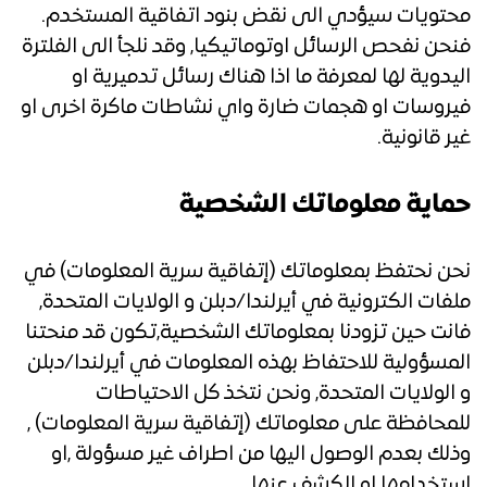
محتويات سيؤدي الى نقض بنود اتفاقية المستخدم.
فنحن نفحص الرسائل اوتوماتيكيا, وقد نلجأ الى الفلترة
اليدوية لها لمعرفة ما اذا هناك رسائل تدميرية او
فيروسات او هجمات ضارة واي نشاطات ماكرة اخرى او
غير قانونية.
حماية معلوماتك الشخصية
نحن نحتفظ بمعلوماتك (إتفاقية سرية المعلومات) في
ملفات الكترونية في أيرلندا/دبلن و الولايات المتحدة,
فانت حين تزودنا بمعلوماتك الشخصية,تكون قد منحتنا
المسؤولية للاحتفاظ بهذه المعلومات في أيرلندا/دبلن
و الولايات المتحدة, ونحن نتخذ كل الاحتياطات
للمحافظة على معلوماتك (إتفاقية سرية المعلومات) ,
وذلك بعدم الوصول اليها من اطراف غير مسؤولة ,او
استخدامها او الكشف عنها.