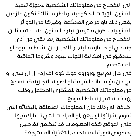
الى الافصاح عن معلوماتك الشخصية لاجهزة تنفيذ
القانون, الهيئات الحكومية او اطراف ثالثة نكون ملزمين
بفعل ذلك باوامر من المحكمة اوغيرها من الدوائر
القانونية, لنكون ملتزمين ببنود القانون, عند اعتقادنا ان
الافصاح عن معلوماتك الشخصية ربما يقي من أذى
جسدي او خسارة مالية, او للاخبار عن نشاط مشبوه او
للتحقيق في امكانية انتهاك لبنود وشروط اتفاقية
المستخدم.
في حال تم بيع بوروروم دوت كوم اف زد- ال ال سي, او
اي من مؤسساته الفرعية او اصوله التجارية قد نفصح
عن معلوماتك الشخصية للمشتري المحتمل, وذلك
بهدف استمرار نشاط الموقع.
اضافة الى ذلك فان المعلومات المتعلقة بالبضائع التي
تقوم بشرائها او بيعها,او المزادات التي تشارك فيها
على الموقع, هذه المعلومات قد تتضمن تفاصيل
بخصوص هوية المستخدم, التغذية المسترجعة