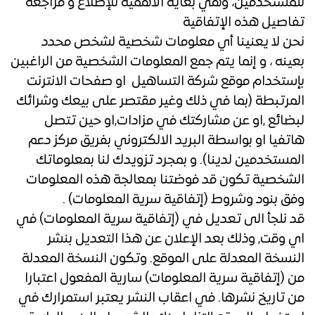
للمستخدمين، وهي بغاية الأهمية للإطلاع و مراجعة
تفاصيل هذه الإتفاقية
نحن لا يعنينا أي معلومات شخصية لشخص محدد
بعينه ، و إنما يتم جمع المعلومات الشخصية من الراغبين
بإستخدام موقع شركة التساهيل او صفحات الانترنت
المرتبطة (بما في ذلك وغير مقتصر على بيعك وشرائك
لبضائع ,او عن مشاركتك في مزادات,او حين تتصل
هاتفيا او بواسطة البريد الالكتروني بفريق مركز دعم
المستخدمين لدينا). و بمجرد تزويدك لنا بمعلوماتك
الشخصية تكون قد فوضتنا بمعالجة هذه المعلومات
وفق بنود وشروط (إتفاقية سرية المعلومات) .
قد نلجأ الى تعديل في (إتفاقية سرية المعلومات) في
اي وقت, وذلك بعد الإعلان عن هذا التعديل بنشر
النسخة المعدلة على الموقع. وتكون النسخة المعدلة
من (إتفاقية سرية المعلومات) سارية المفعول اعتبارا
من تاريخ نشرها. في اعقاب النشر يعتبر استمرارك في