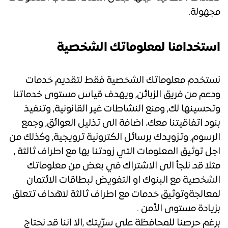
مجهولة.
استخدامنا لمعلوماتك الشخصية
نستخدم معلوماتك الشخصية فقط لتقديم خدمات
ودعم من فريق الزبائن, ويهدف قياس مستوى خدماتنا
وتحسينها لك, ومنع النشاطات غير القانونية, وتنفيذ
بنود اتفاقيتنا معك، اضافة الى تذليل العوائق, وجمع
الرسوم, وتزويدك برسائل الكترونية ترويجية, وكذلك من
اجل توثيق المعلومات التي زودتنا بها مع اطراف ثالثة ,
مثلا قد نلجأ الى الاشتراك في بعض من معلوماتك
الشخصية مع البنوك او التفويض لبطاقات الائتمان
لمعالجةوتوثيق خدمات مع اطراف ثالثة لاهداف تتعلق
بزيادة مستوى الأمن .
برغم حرصنا للمحافظة على سرّيتك ,الا اننا قد نحتاج