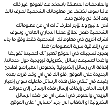
والملاحظات المتعلقة باستخدامك للموقع. غير ذلك
فاننا سوف نكشف عن معلوماتك الشخصية لطرف ثالث
بعد أخذ اذن واضح منك.
نحن لا نبيع ولا نؤجر لطرف ثالث اي من معلوماتك
الشخصية ضمن نطاق عملنا التجاري العادي, وسوف
نشرك اخرين في معلوماتك الشخصية فقط وفق ما جاء
في (إتفاقية سرية المعلومات) هذا.
بمجرد تسجيلك في الموقع تعتبر أنك أعطيتنا تفويضا
واضحا لتسليمك رسائل إلكترونية ترويجية حول خدماتنا,
إضافة الى رسائل إلكترونية بخصوص التغيرات,والملامح
الجديدة على الموقع , فلو انك في اي وقت قررت بعدم
رغبتك في تلقي مثل هذه الرسائل,ماعليك سوى إختيار
الرابط الخاص بإيقاف إرسال هذه الرسائل إلى عنوانك
البريدي والمتوفر في اسفل اي من هذه الرسائل
الاكترونية او الذهاب الى جزء “حسابي” على الموقع.