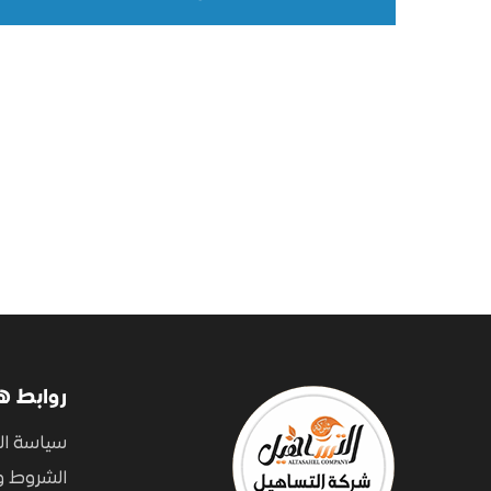
روابط ه
سياسة ا
الشروط و