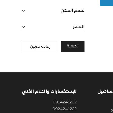
قسم المنتج
السعر
تصفية
إعادة تعيين
تساهيل
للإستفسارات والدعم الفني
0914241222
0924241222
ع