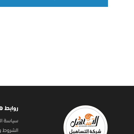
روابط ه
سياسة ا
الشروط و