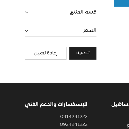
قسم المنتج
السعر
تصفية
إعادة تعيين
تساهيل
للإستفسارات والدعم الفني
0914241222
0924241222
ع